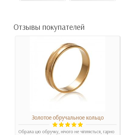
Отзывы покупателей
м
Золотое обручальное кольцо
Обрала цю обручку, нічого не чіпляється, гарно
Оно