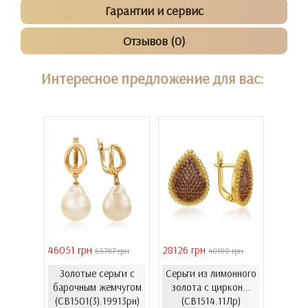
Гарантии и сервис
Отзывов (0)
Интересное предложение для вас:
46051 грн
28126 грн
41731 
 грн
65787 грн
40180 грн
Золотые серьги с
Серьги из лимонного
еты с
Золо
барочным жемчугом
золота с циркон...
06.4и)
цирко
(СВ1501(3).19913рн)
(СВ1514.11Лр)