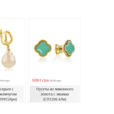
6861 грн
46051 грн
491 грн
8576 грн
6578
серьги с
Пусеты из лимонного
Золотые с
жемчугом
золота с эмалью
барочным ж
.19913Лрн)
(СП1206.4Ли)
(СВ1501(3).