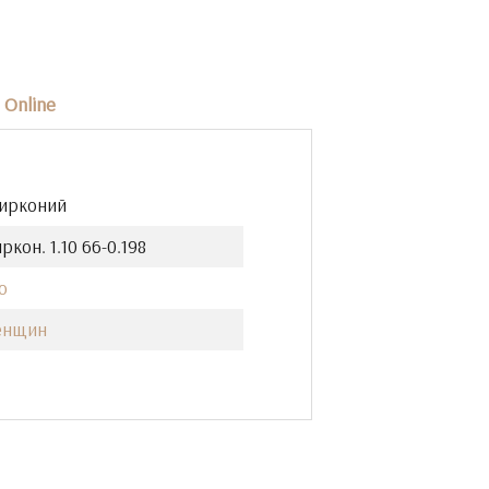
Online
Цирконий
ркон. 1.10 66-0.198
о
енщин