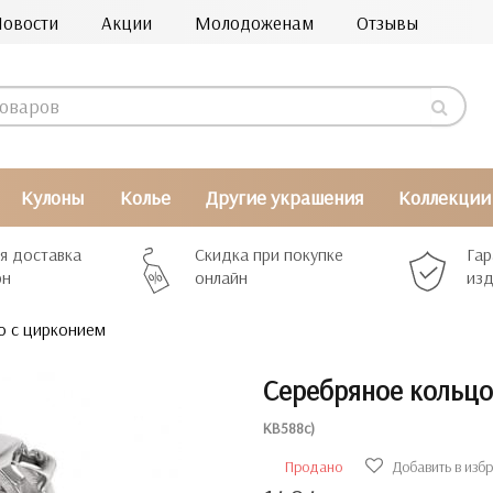
Новости
Акции
Молодоженам
Отзывы
Кулоны
Колье
Другие украшения
Коллекции
я доставка
Скидка при покупке
Гар
рн
онлайн
изд
о с цирконием
Серебряное кольцо
КВ588с)
Продано
Добавить в изб