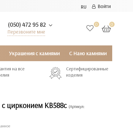
Войти
RU
(050) 472 95 82
0
0
Перезвоните мне
Украшения с камнями
С Нано камнями
антия на все
Сертифицированные
елия
изделия
 с цирконием КВ588с
(Артикул:
ранное