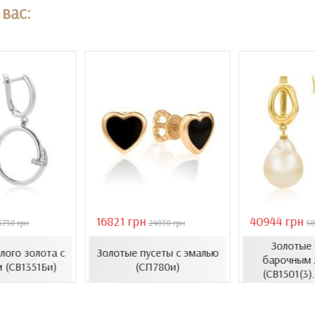
вас:
16821 грн
40944 грн
5730 грн
24030 грн
58
Золотые 
елого золота с
Золотые пусеты с эмалью
барочным 
 (СВ1351Би)
(СП780и)
(СВ1501(3)