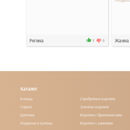
Регина
Жанна 
4
2
5
0
Каталог
Кольца
Серебряные изделия
Серьги
Золотые изделия
Цепочки
Изделия с бриллиантами
Подвески и кулоны
Изделия с камнями