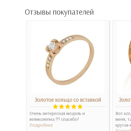
Отзывы покупателей
 кольцо
Золотое кольцо со вставкой
Золо
ення, в
Очень интересная модель и
Вот ког
оловіку
великолепна !!! спасибо!
меня, т
Подробнее
крутая 
Подроб