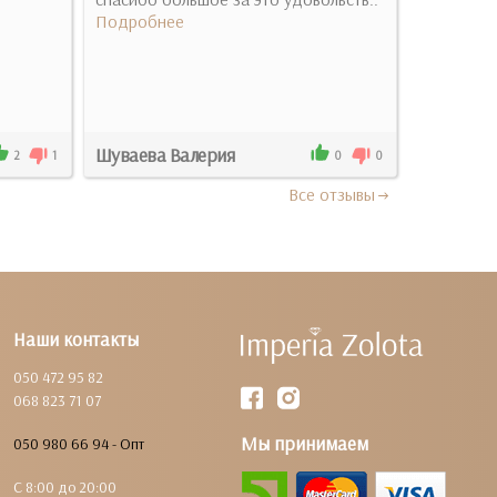
Подробнее
Шуваева Валерия
Міра
2
1
0
0
Все отзывы
Наши контакты
050 472 95 82
068 823 71 07
Мы принимаем
050 980 66 94 - Опт
С 8:00 до 20:00