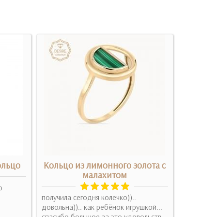
ольцо
Кольцо из лимонного золота с
Се
малахитом
о
получила сегодня колечко))..
Цікава каб
довольна)).. как ребёнок игрушкой...
гравіюван
спасибо большое за это удовольств..
Подробн