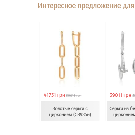
Интересное предложение для 
41731 грн
39011 грн
18407 грн
59616 грн
5
усеты с эмалью
Золотые серьги с
Серьги из б
1206.4и)
цирконием (СВ985и)
цирконием