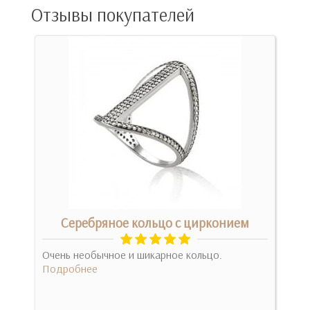
Отзывы покупателей
м
Серебряное кольцо с цирконием
чно!
Очень необычное и шикарное кольцо.
Дуже
Подробнее
за т
Под