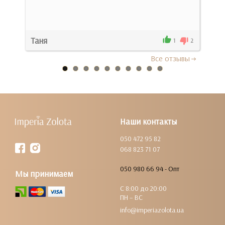
Таня
Кат
0
1
2
Все отзывы
Наши контакты
050 472 95 82
068 823 71 07
050 980 66 94 - Опт
Мы принимаем
С 8:00 до 20:00
ПН – ВС
info@imperiazolota.ua