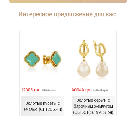
Интересное предложение для вас:
12885 грн
40944 грн
6861 г
 грн
18407 грн
58491 грн
Золотые серьги с
еты с
Золотые пусеты с
лимон
барочным жемчугом
37к)
эмалью (СП1206.4и)
(СВ1501(3).19913Лрн)
(С