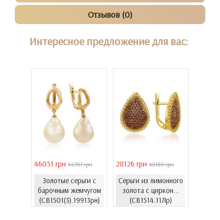
Отзывов (0)
Интересное предложение для вас:
46051 грн
28126 грн
41731 
 грн
65787 грн
40180 грн
Золотые серьги с
Серьги из лимонного
еты с
Золо
барочным жемчугом
золота с циркон...
06.4и)
цирко
(СВ1501(3).19913рн)
(СВ1514.11Лр)