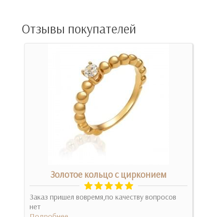
Отзывы покупателей
м
Золотое кольцо с цирконием
Заказ пришел вовремя,по качеству вопросов
Спа
нет
день
Подробнее
что 