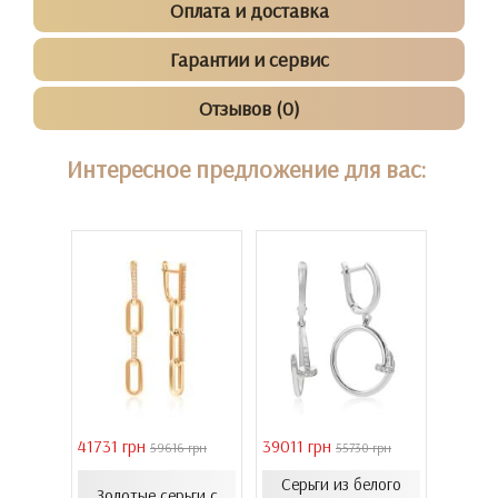
Оплата и доставка
Гарантии и сервис
Отзывов (0)
Интересное предложение для вас:
41731 грн
39011 грн
16821 
 грн
59616 грн
55730 грн
Серьги из белого
еты с
Золотые серьги с
Золо