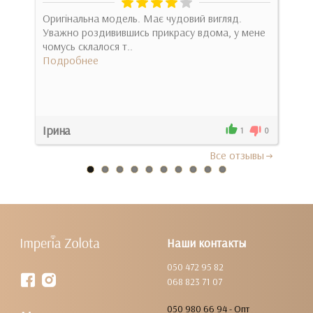
о,
Оригінальна модель. Має чудовий вигляд.
Дуж
аль
Уважно роздивившись прикрасу вдома, у мене
звер
чомусь склалося т..
серв
Подробнее
Под
Ірина
Ант
0
1
0
Все отзывы
Наши контакты
050 472 95 82
068 823 71 07
050 980 66 94 - Опт