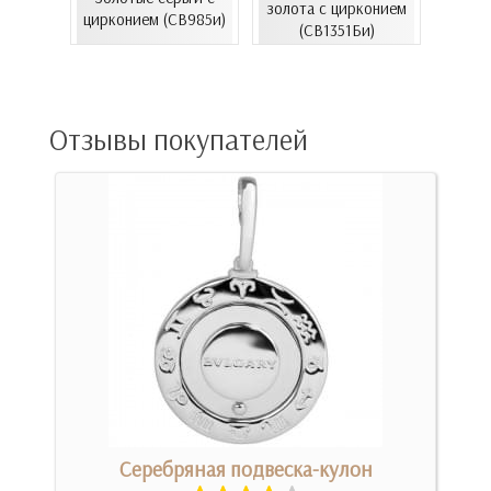
золота с цирконием
06.4и)
цирконием (СВ985и)
эмал
(СВ1351Би)
Отзывы покупателей
Серебряная подвеска-кулон