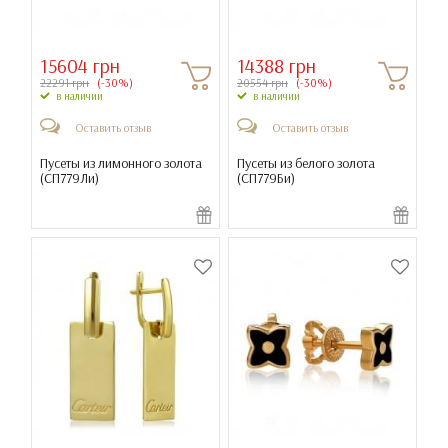
15604 грн
14388 грн
22291 грн
(-30%)
20554 грн
(-30%)
в наличии
в наличии
Оставить отзыв
Оставить отзыв
Пусеты из лимонного золота
Пусеты из белого золота
(
СП779Ли
)
(
СП779Би
)