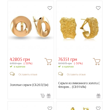
42805 грн
76351 грн
61150 грн
(-30%)
109073 грн
(-30%)
в наличии
в наличии
Оставить отзыв
Оставить отзыв
Серьги из лимонного золота (
Золотые серьги (
СБ265(1)и
)
Флорен... (
СБ914Лк
)