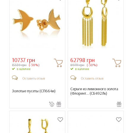
10737 грн
62798 грн
15339 грн
(-30%)
89711 грн
(-30%)
в наличии
в наличии
Оставить отзыв
Оставить отзыв
Серьги из лимонного золота
Золотые пусеты (
СП664и
)
(Флорент... (
СБ492Лк
)