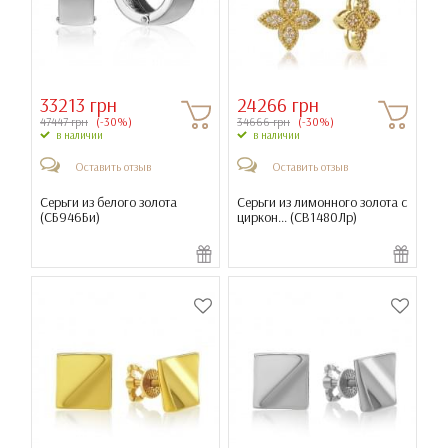
33213 грн
24266 грн
47447 грн
(-30%)
34666 грн
(-30%)
в наличии
в наличии
Оставить отзыв
Оставить отзыв
Серьги из белого золота
Серьги из лимонного золота с
(
СБ946Би
)
циркон... (
СВ1480Лр
)