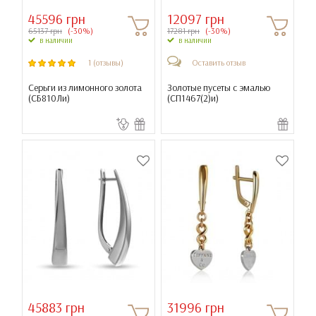
45596 грн
12097 грн
65137 грн
(-30%)
17281 грн
(-30%)
в наличии
в наличии
1 (отзывы)
Оставить отзыв
Серьги из лимонного золота
Золотые пусеты с эмалью
(
СБ810Ли
)
(
СП1467(2)и
)
45883 грн
31996 грн