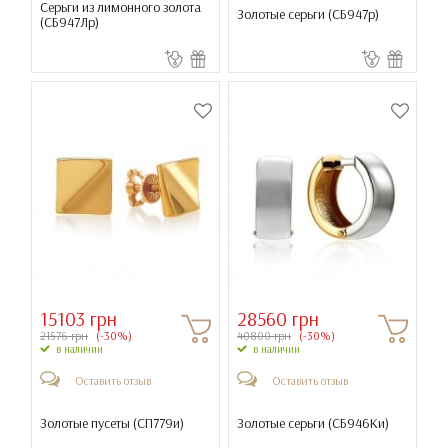
Серьги из лимонного золота
Золотые серьги (
СБ947р
)
(
СБ947Лр
)
15103 грн
28560 грн
21576 грн
(-30%)
40800 грн
(-30%)
в наличии
в наличии
Оставить отзыв
Оставить отзыв
Золотые пусеты (
СП779и
)
Золотые серьги (
СБ946Ки
)