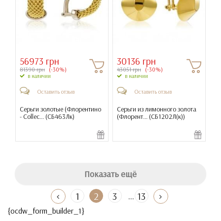
56973 грн
30136 грн
81390 грн
(-30%)
43051 грн
(-30%)
в наличии
в наличии
Оставить отзыв
Оставить отзыв
Серьги золотые (Флорентино
Серьги из лимонного золота
- Collec... (
СБ463Лк
)
(Флорент... (
СБ1202Л(к)
)
Показать ещё
...
1
2
3
13
{ocdw_form_builder_1}