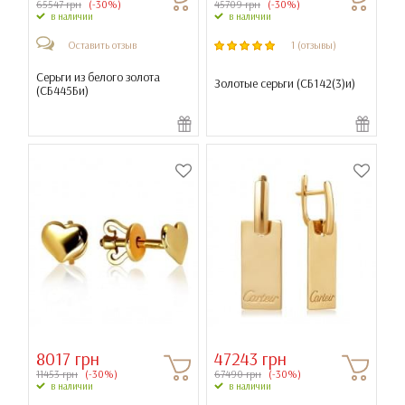
65547 грн
(-30%)
45709 грн
(-30%)
в наличии
в наличии
Оставить отзыв
1 (отзывы)
Серьги из белого золота
Золотые серьги (
СБ142(3)и
)
(
СБ445Би
)
8017 грн
47243 грн
11453 грн
(-30%)
67490 грн
(-30%)
в наличии
в наличии