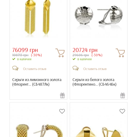
76099 грн
20724 грн
108713 грн
(-30%)
29606 грн
(-30%)
в наличии
в наличии
Оставить отзыв
Оставить отзыв
Серьги из лимонного золота
Серьги из белого золота
(Флорент... (
СБ487Лк
)
(Флорентино... (
СБ464Бк
)