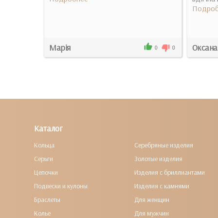
доволені
Подроб
Марія
Оксана
6
2
0
0
Каталог
Кольца
Серебряные изделия
Серьги
Золотые изделия
Цепочки
Изделия с бриллиантами
Подвески и кулоны
Изделия с камнями
Браслеты
Для женщин
Колье
Для мужчин