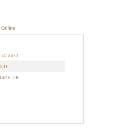
Online
 вставки
рьги
я женщин