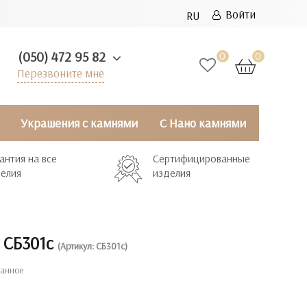
Войти
RU
(050) 472 95 82
0
0
Перезвоните мне
Украшения с камнями
С Нано камнями
антия на все
Сертифицированные
елия
изделия
 СБ301с
(Артикул: СБ301с)
ранное