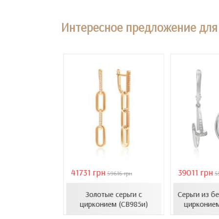
Интересное предложение для 
41731 грн
39011 грн
18407 грн
59616 грн
5
усеты с эмалью
Золотые серьги с
Серьги из б
1206.4и)
цирконием (СВ985и)
цирконием