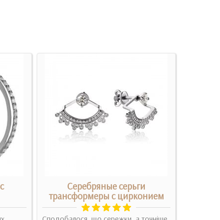
с
Серебряные серьги
Се
трансформеры с цирконием
их
Сподобалося, що сережки, а точніше
Ці сережк