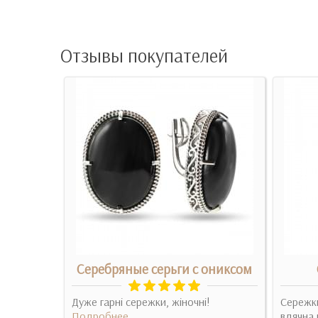
Отзывы покупателей
лота с
Серебряные серьги с ониксом
Дуже гарні сережки, жіночні!
Сережки
ються на
Подробнее
вдячна 