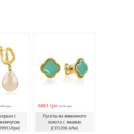
6861 грн
46051 грн
491 грн
8576 грн
6578
серьги с
Пусеты из лимонного
Золотые с
жемчугом
золота с эмалью
барочным ж
.19913Лрн)
(СП1206.4Ли)
(СВ1501(3).