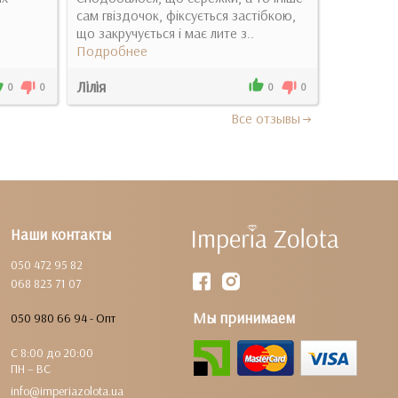
сам гвіздочок, фіксується застібкою,
!
що закручується і має лите з..
Подробн
Подробнее
Лілія
Катя
0
0
0
0
Все отзывы
Наши контакты
050 472 95 82
068 823 71 07
Мы принимаем
050 980 66 94 - Опт
С 8:00 до 20:00
ПН – ВС
info@imperiazolota.ua