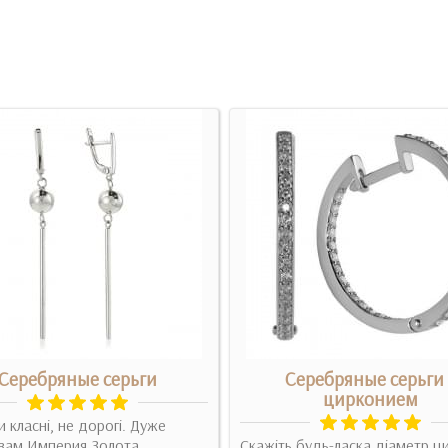
Серебряные серьги
Серебряные серьги 
цирконием
 класні, не дорогі. Дуже
вам Империя Золота...
Скажіть будь-ласка діаметр ц