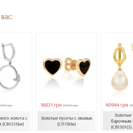
вас:
16821 грн
40944 грн
5730 грн
24030 грн
58
Золотые 
елого золота с
Золотые пусеты с эмалью
барочным 
 (СВ1351Би)
(СП780и)
(СВ1501(3)