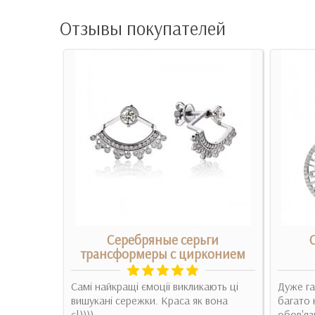
Отзывы покупателей
ы с
Серебряные серьги
трансформеры с цирконием
 Гідні
Самі найкращі ємоції викликають ці
Дуже га
 Зелені
вишукані сережки. Краса як вона
багато 
 ..
є!))))..
обов'яз