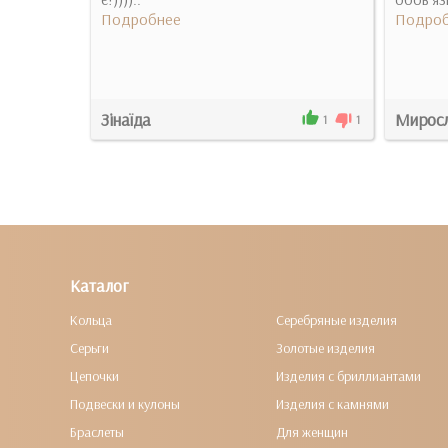
Подробнее
Подроб
Зінаїда
Мирос
5
0
1
1
Каталог
Кольца
Серебряные изделия
Серьги
Золотые изделия
Цепочки
Изделия с бриллиантами
Подвески и кулоны
Изделия с камнями
Браслеты
Для женщин