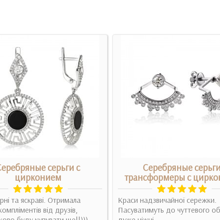
Серебряные серьги с
Серебряные серьг
цирконием
трансформеры с цирк
рні та яскраві. Отримала
Краси надзвичайної сережки.
компліментів від друзів,
Пасуватимуть до чуттевого об
ково буду купувати ще!!)))..
дуже ніжні. ..