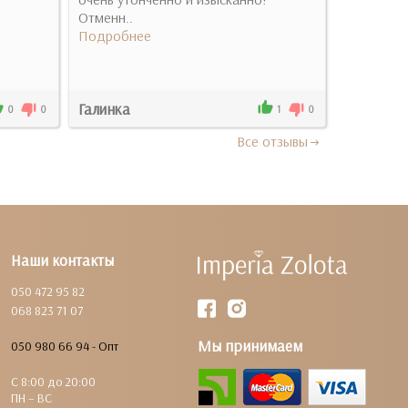
Отменн..
Подробн
Подробнее
Галинка
Михайло 
0
0
1
0
Все отзывы
Наши контакты
050 472 95 82
068 823 71 07
Мы принимаем
050 980 66 94 - Опт
С 8:00 до 20:00
ПН – ВС