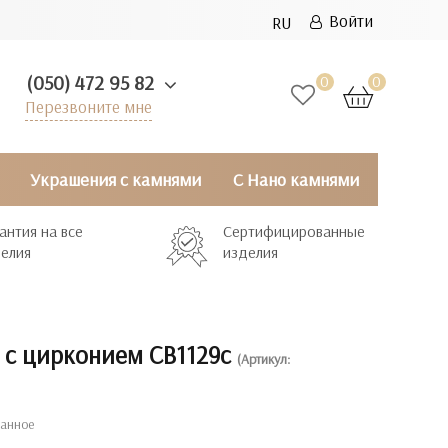
Войти
RU
(050) 472 95 82
0
0
Перезвоните мне
Украшения с камнями
С Нано камнями
антия на все
Сертифицированные
елия
изделия
 с цирконием СВ1129с
(Артикул:
ранное