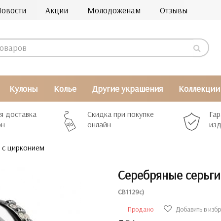
Новости
Акции
Молодоженам
Отзывы
Кулоны
Колье
Другие украшения
Коллекции
я доставка
Скидка при покупке
Гар
рн
онлайн
изд
 с цирконием
Серебряные серьги
СВ1129с)
Продано
Добавить в изб