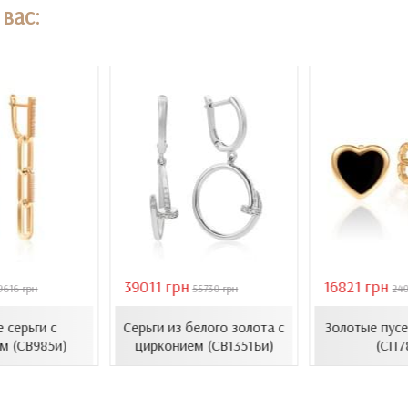
вас:
39011 грн
16821 грн
9616 грн
55730 грн
24
 серьги с
Серьги из белого золота с
Золотые пусе
м (СВ985и)
цирконием (СВ1351Би)
(СП7