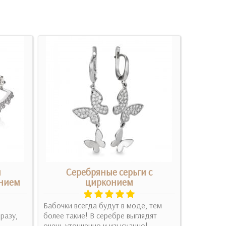
и
Серебряные серьги с
Се
онием
цирконием
Бабочки всегда будут в моде, тем
Сподобали
разу,
более такие! В серебре выглядят
зеленим 
очень утонченно и изысканно!
гравіюванн