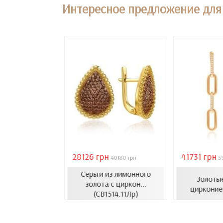
Интересное предложение для 
28126 грн
41731 грн
18407 грн
40180 грн
5
Серьги из лимонного
усеты с эмалью
Золотые
золота с циркон...
1206.4и)
цирконие
(СВ1514.11Лр)