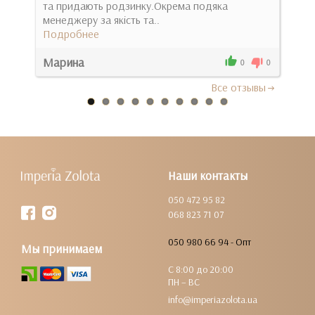
та придають родзинку.Окрема подяка
виш
менеджеру за якість та..
Под
Подробнее
Марина
Анж
0
0
0
Все отзывы
Наши контакты
050 472 95 82
068 823 71 07
050 980 66 94 - Опт
Мы принимаем
С 8:00 до 20:00
ПН – ВС
info@imperiazolota.ua