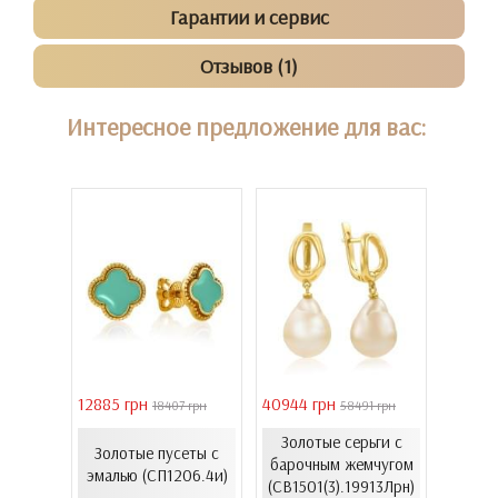
Гарантии и сервис
Отзывов (1)
Интересное предложение для вас:
12885 грн
40944 грн
6861 г
 грн
18407 грн
58491 грн
Золотые серьги с
еты с
Золотые пусеты с
лимон
барочным жемчугом
37к)
эмалью (СП1206.4и)
(СВ1501(3).19913Лрн)
(С