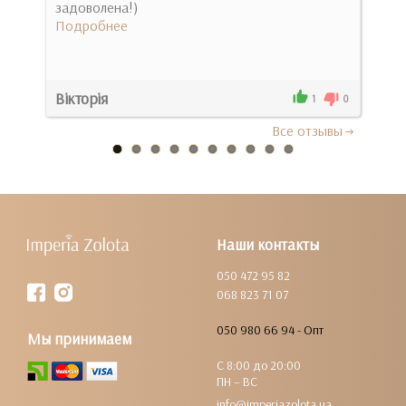
задоволена!)
Спас
е
Подробнее
всё
возь
Под
Вікторія
Кир
0
1
0
Все отзывы
Наши контакты
050 472 95 82
068 823 71 07
050 980 66 94 - Опт
Мы принимаем
С 8:00 до 20:00
ПН – ВС
info@imperiazolota.ua