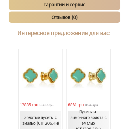
Гарантии и сервис
Отзывов (0)
Интересное предложение для вас:
12885 грн
6861 грн
46051 
 грн
18407 грн
8576 грн
Пусеты из
з
Золо
Золотые пусеты с
лимонного золота с
лота с
бароч
эмалью (СП1206.4и)
эмалью
992Лк)
(СВ15
(СП1206.4Ли)