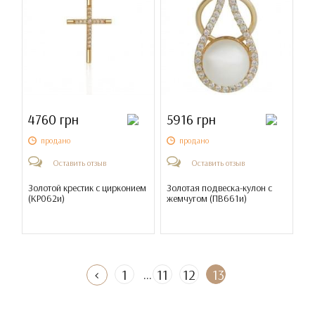
4760 грн
5916 грн
продано
продано
Оставить отзыв
Оставить отзыв
Золотой крестик с цирконием
Золотая подвеска-кулон с
(
КР062и
)
жемчугом (
ПВ661и
)
...
1
11
12
13