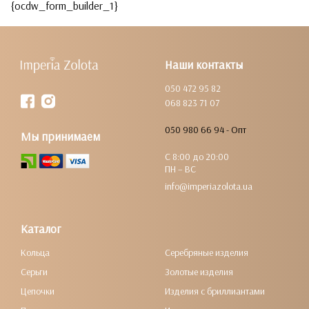
{ocdw_form_builder_1}
Наши контакты
050 472 95 82
068 823 71 07
050 980 66 94 - Опт
Мы принимаем
С 8:00 до 20:00
ПН – ВС
info@imperiazolota.ua
Каталог
Кольца
Серебряные изделия
Серьги
Золотые изделия
Цепочки
Изделия с бриллиантами