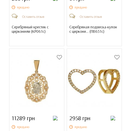
продано
продано
Оставить отзыв
Оставить отзыв
Серебряный крестик с
Серебряная подвеска-кулон
цирконием (
КР061с
)
с циркони... (
ПВ651с
)
11289 грн
2958 грн
продано
продано