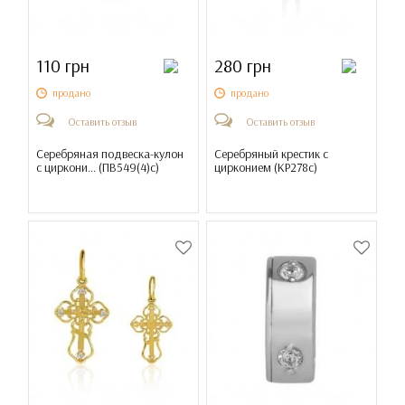
110 грн
280 грн
продано
продано
Оставить отзыв
Оставить отзыв
Серебряная подвеска-кулон
Серебряный крестик с
с циркони... (
ПВ549(4)с
)
цирконием (
КР278с
)