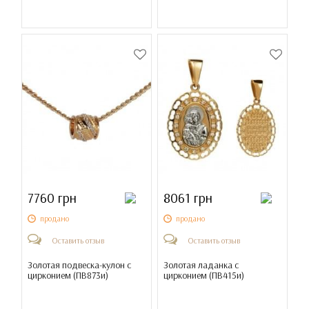
7760 грн
8061 грн
продано
продано
Оставить отзыв
Оставить отзыв
Золотая подвеска-кулон с
Золотая ладанка с
цирконием (
ПВ873и
)
цирконием (
ПВ415и
)