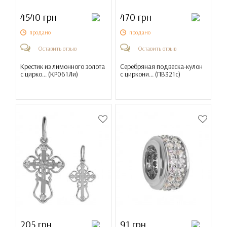
4540 грн
470 грн
продано
продано
Оставить отзыв
Оставить отзыв
Крестик из лимонного золота
Серебряная подвеска-кулон
с цирко... (
КР061Ли
)
с циркони... (
ПВ321с
)
205 грн
91 грн