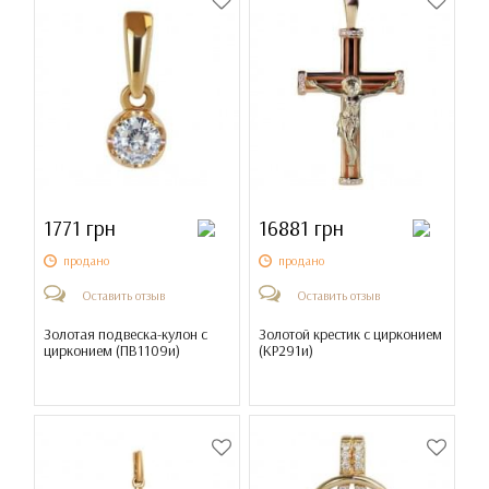
1771 грн
16881 грн
продано
продано
Оставить отзыв
Оставить отзыв
Золотая подвеска-кулон с
Золотой крестик с цирконием
цирконием (
ПВ1109и
)
(
КР291и
)